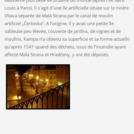
deuxième plus belle île urbaine du monde (aprés l’Ile Saint
Louis à Paris). Il s´agit d´une île artificielle située sur la rivière
Vltava séparée de Malá Strana par le canal de moulin
artificiel „Čertovka“. A l’origine, il y avait une petite île
sableuse peu élevée, couverte de jardins, de vignes et de
moulins. Kampa n’a obtenu sa superficie et sa forme actuelle
qu’après 1541 quand des déchets, issus de l’incendie ayant
affecté Malá Strana et Hradčany, y ont été déposés.