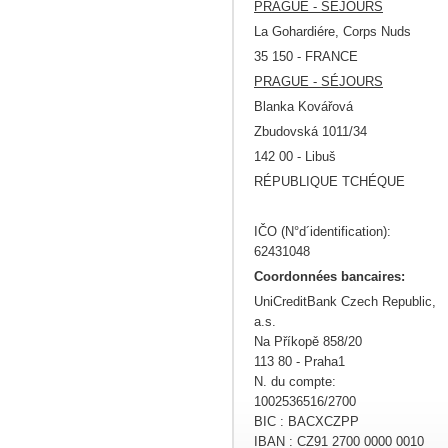
PRAGUE - SÉJOURS
La Gohardiére, Corps Nuds
35 150 - FRANCE
PRAGUE - SÉJOURS
Blanka Kovářová
Zbudovská 1011/34
142 00 - Libuš
RÉPUBLIQUE TCHÉQUE
IČO (N°d´identification):
62431048
Coordonnées bancaires
:
UniCreditBank Czech Republic,
a.s.
Na Příkopě 858/20
113 80 - Praha1
N. du compte:
1002536516/2700
BIC : BACXCZPP
IBAN : CZ91 2700 0000 0010